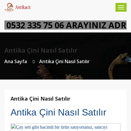
Togg
navig
532 335 75 06 ARAYINIZ ADRES
Antika Çini Nasıl Satılır
Ana Sayfa
Antika Çini Nasıl Satılır
Antika Çini Nasıl Satılır
Antika Çini Nasıl Satılır