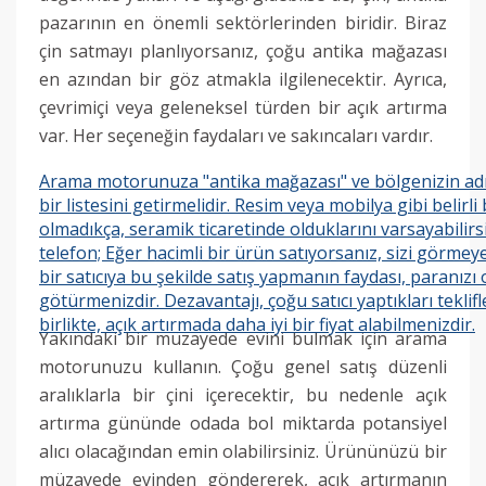
pazarının en önemli sektörlerinden biridir.
Biraz
çin satmayı planlıyorsanız, çoğu antika mağazası
en azından bir göz atmakla ilgilenecektir.
Ayrıca,
çevrimiçi veya geleneksel türden bir açık artırma
var.
Her seçeneğin faydaları ve sakıncaları vardır.
Arama motorunuza "antika mağazası" ve bölgenizin adı
bir listesini getirmelidir.
Resim veya mobilya gibi belirli
olmadıkça, seramik ticaretinde olduklarını varsayabilirs
telefon;
Eğer hacimli bir ürün satıyorsanız, sizi görmeye 
bir satıcıya bu şekilde satış yapmanın faydası, paranızı
götürmenizdir.
Dezavantajı, çoğu satıcı yaptıkları teklif
birlikte, açık artırmada daha iyi bir fiyat alabilmenizdir.
Yakındaki bir müzayede evini bulmak için arama
motorunuzu kullanın.
Çoğu genel satış düzenli
aralıklarla bir çini içerecektir, bu nedenle açık
artırma gününde odada bol miktarda potansiyel
alıcı olacağından emin olabilirsiniz.
Ürününüzü bir
müzayede evinden göndererek, açık artırmanın